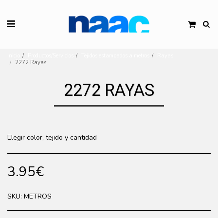
Inicio
Productos/Servicios
Tejidos estampados a metros
Rayas
2272 Rayas
2272 RAYAS
Elegir color, tejido y cantidad
3.95
€
SKU:
METROS