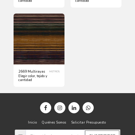
cantidad
cantidad
2669 Multirayas
METROS
Elegir color, tejido y
cantidad
Inicio
Quiénes Somos
Solicitar Presupuesto