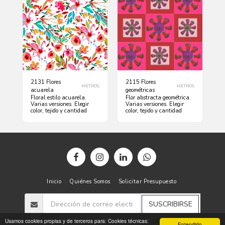
2131 Flores
2115 Flores
METROS
METROS
acuarela
geométricas
Floral estilo acuarela.
Flor abstracta geométrica.
Varias versiones. Elegir
Varias versiones. Elegir
color, tejido y cantidad
color, tejido y cantidad
Inicio
Quiénes Somos
Solicitar Presupuesto
SUSCRIBIRSE
Usamos cookies propias y de terceros para: Cookies técnicas:
Entendido