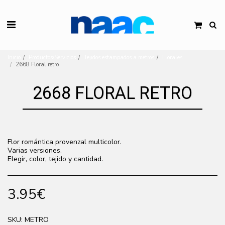
Inicio
Productos/Servicios
Tejidos estampados a metros
Florales
2668 Floral retro
2668 FLORAL RETRO
Flor romántica provenzal multicolor.
Varias versiones.
Elegir, color, tejido y cantidad.
3.95
€
SKU:
METRO